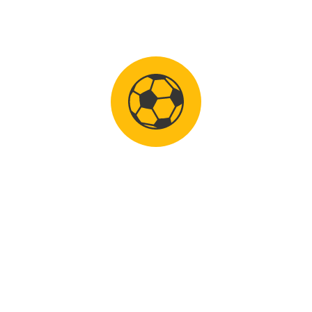
17 augustus 2016
VOETBALSCHOOL UDEN ERKEND SBB LEERBEDRIJF
VU erkend SBB leerbedrijf. Zoek jij een stage en
v...
0
LEES MEER