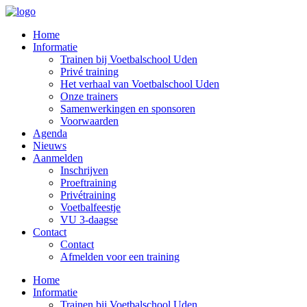
Home
Informatie
Trainen bij Voetbalschool Uden
Privé training
Het verhaal van Voetbalschool Uden
Onze trainers
Samenwerkingen en sponsoren
Voorwaarden
Agenda
Nieuws
Aanmelden
Inschrijven
Proeftraining
Privétraining
Voetbalfeestje
VU 3-daagse
Contact
Contact
Afmelden voor een training
Home
Informatie
Trainen bij Voetbalschool Uden