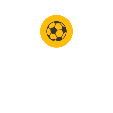
28 oktober 2015
NTK 2015 FINALISTEN BEKEND
NTK 2015 finalisten bekend Na de NTK
voorronde bij...
0
LEES MEER