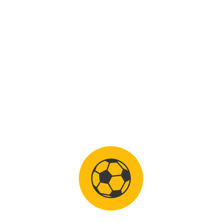
het begin was het best even wennen maar
gelukkig ging het erg goed. Niek Antonidus
probeert om op een zo hoog mogelijk niveau te
keepen en heeft al bij verschillende clubs
gespeeld: 1 jaar bij Keldonk, 3 jaar bij Juliana
Mill en momenteel is Niek Antonidus de eerste
elftalkeeper van Sparta’25 uit Beek en Donk dat
e
in de 1
klasse speelt.