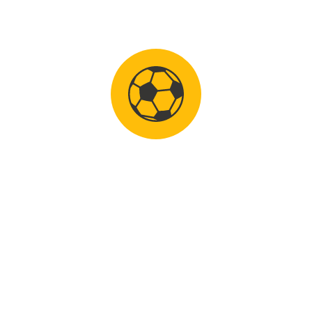
4 juni 2024
VOETBALSCHOOL UDEN DEED MEE AAN JEUGDTOERNOOI SCMH
Op zondag 2 juni heeft Voetbalschool Uden
meegedaa...
0
LEES MEER