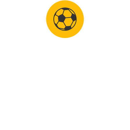
en uit Boekel wint in Amerongen voor de 2e keer op rij de F
ag in Harderwijk.
ngen meegedaan aan een voorronde van beste keeper/keeps
ek. Het ochtendprogramma stond in het teken van techniek
 er een spelvorm voor de keepers. Kelly werd 1e bij de mei
an 10 en 11 jaar. Daar werden 3
tphen hield haar doel schoon scoorde zelf
 strijden tegen andere 10 en 11 jarige uit
 ook de gesigneerde keepers handschoenen van Loes Geurts
wel erg bijzonder om de ze te mogen ontvangen.