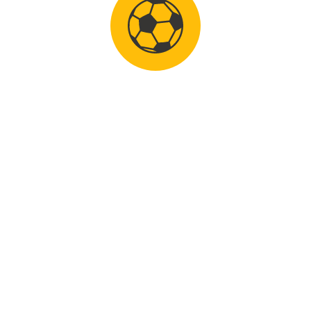
n de Camp de stap van UDI’19 naar FC den Bosch. Sam heeft
 wist waar zijn verbeterpunten lagen en daar heeft hij kei h
s trainers elke week het zelfvertrouwen van Sam groeien. In
rt spelers was Sam ijzersterk en zag Sam zelf ook dat hij 
ervakantie en in de winterstop heeft hij samen met een paa
etbalschool Uden.
ossende nieuws dat hij vanaf volgend seizoen voor FC den B
op Sam en wensen hem veel succes bij die blauw-witten!